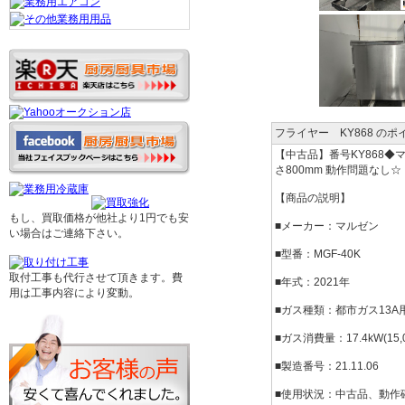
フライヤー KY868 のポ
【中古品】番号KY868◆マ
さ800mm 動作問題なし☆
【商品の説明】
もし、買取価格が他社より1円でも安
■メーカー：マルゼン
い場合はご連絡下さい。
■型番：MGF-40K
取付工事も代行させて頂きます。費
■年式：2021年
用は工事内容により変動。
■ガス種類：都市ガス13A
■ガス消費量：17.4kW(15,00
■製造番号：21.11.06
■使用状況：中古品