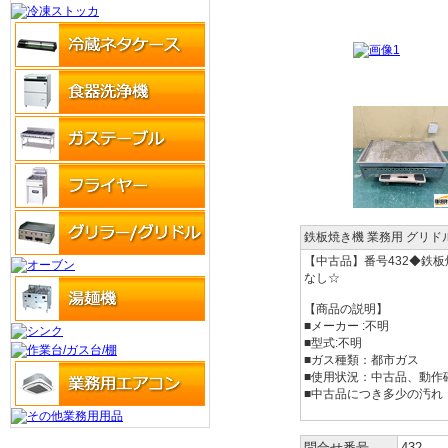
鉄板焼き機 業務用 グリド
【中古品】番号432◆鉄板
なし☆
【商品の説明】
■メーカー :不明
■型式:不明
■ガス種類：都市ガス
■使用状況：中古品、動作
■中古品につき多少の汚れ
問合せ番号
432