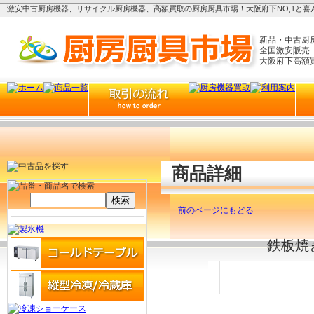
激安中古厨房機器、リサイクル厨房機器、高額買取の厨房厨具市場！大阪府下NO,1と喜
新品・中古厨
全国激安販売
大阪府下高額
商品詳細
前のページにもどる
鉄板焼