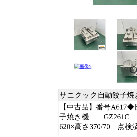
サニクック自動餃子
【中古品】番号A617
子焼き機 GZ261C 三
620×高さ370/70 