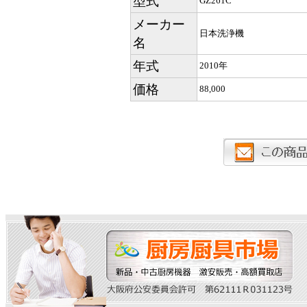
型式
GZ261C
メーカー
日本洗浄機
名
年式
2010年
価格
88,000