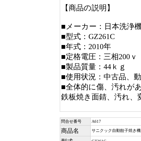
【商品の説明】
■メーカー：日本洗浄
■型式：GZ261C
■年式：2010年
■定格電圧：三相200ｖ
■製品質量：44ｋｇ
■使用状況：中古品、動
■全体的に傷、汚れが
鉄板焼き面錆、汚れ、
問合せ番号
A617
商品名
サニクック自動餃子焼