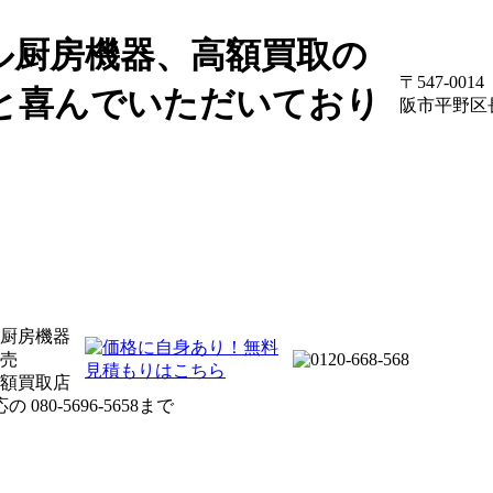
ル厨房機器、高額買取の
〒547-00
1と喜んでいただいており
阪市平野区
厨房機器
売
額買取店
応の
080-5696-5658
まで