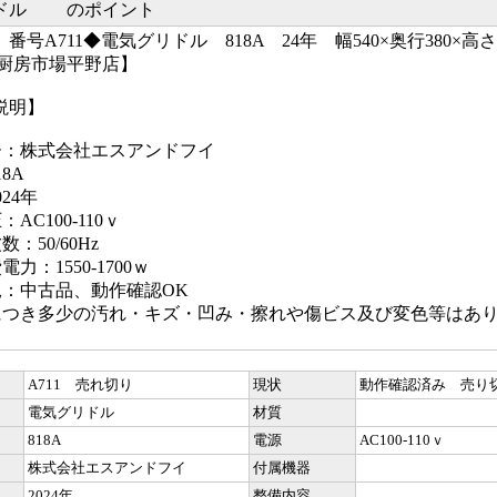
ドル のポイント
番号A711◆電気グリドル 818A 24年 幅540×奥行380×高さ
【厨房市場平野店】
説明】
ー：株式会社エスアンドフイ
8A
24年
AC100-110ｖ
：50/60Hz
力：1550-1700ｗ
況：中古品、動作確認OK
につき多少の汚れ・キズ・凹み・擦れや傷ビス及び変色等はあ
A711 売れ切り
現状
動作確認済み 売り
電気グリドル
材質
818A
電源
AC100-110ｖ
株式会社エスアンドフイ
付属機器
2024年
整備内容