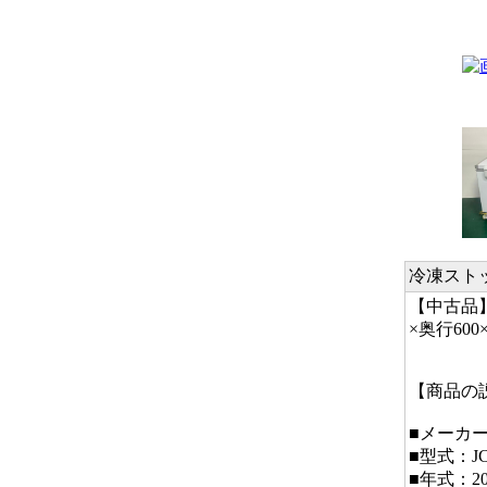
冷凍スト
【中古品】
×奥行60
【商品
■メーカー
■型式：JC
■年式：20