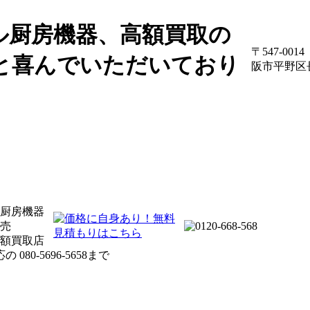
ル厨房機器、高額買取の
〒547-00
1と喜んでいただいており
阪市平野区
厨房機器
売
額買取店
応の
080-5696-5658
まで