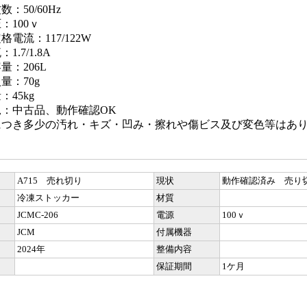
：50/60Hz
：100ｖ
格電流：117/122W
1.7/1.8A
量：206L
量：70g
：45kg
況：中古品、動作確認OK
につき多少の汚れ・キズ・凹み・擦れや傷ビス及び変色等はあ
A715 売れ切り
現状
動作確認済み 売り
冷凍ストッカー
材質
JCMC-206
電源
100ｖ
JCM
付属機器
2024年
整備内容
保証期間
1ケ月