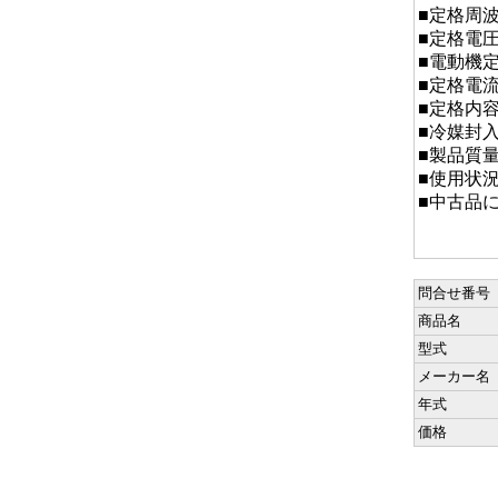
■定格周波数
■定格電圧
■電動機定
■定格電流：
■定格内容
■冷媒封入
■製品質量
■使用状
■中古品
問合せ番号
商品名
型式
メーカー名
年式
価格