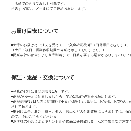
・店頭での直接受渡しも可能です。
※必ずお電話、メールにてご連絡お願いします。
お届け目安について
■新品のお届けはご注文を受けて、ご入金確認後3日-7日営業日となります。
（土日・祝日・長期休暇期間の発送は致しておりません。）
■配送会社の都合により商品到着まで、日数を要する場合がありますのでご
保証・返品・交換について
■当店の保証は商品到着後1カ月です。
■商品がお手元に到着しましたら、早めに動作確認をお願いします。
■商品到着後7日以内に初期動作不良が発生した場合は、お客様がお支払い
させて頂きます。
■取付け工事、取外し費用、搬入、搬出などの付帯費用につきましては、保
ので、予めご了承くださいませ。
■お客様の都合によるキャンセルや返品は受付致しませんので慎重なご注文