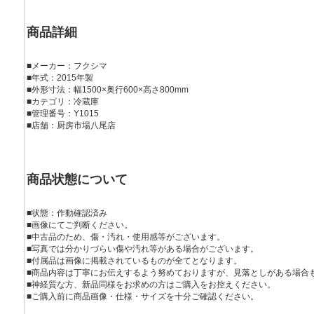
商品詳細
■メーカー：フクシマ
■年式：2015年製
■外形寸法：幅1500×奥行600×高さ800mm
■カテゴリ：冷蔵庫
■管理番号：Y1015
■店舗：厨房市場八尾店
商品状態について
■状態：作動確認済み
■画像にてご判断ください。
■中古品のため、傷・汚れ・使用感等がございます。
■写真では分かりづらい傷や汚れ等がある場合がございます。
■付属品は画像に掲載されているものが全てとなります。
■商品内容は丁寧にお伝えするよう努めておりますが、見落としがある場合
■神経質な方、新品同様をお求めの方はご購入をお控えください。
■ご購入前に商品画像・仕様・サイズを十分ご確認ください。