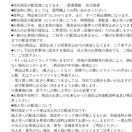
■当社指定の配送便になります。 ・西濃運輸 ・佐川急便
■配送料に関しましては、質問欄よりお問い合わせください。
■送料は、商品各1点ずつにかかります。また、すべて税込価格になります。
■弊社指定の配送便（ビジネス便）につき、時間指定・再配達・個人宅への
■お客様ご不在、個人名宛の場合、運送会社の最寄りの営業所止めとなりま
■法人のお客様の場合は、ご希望頂いた住所（店舗や会社）でのお渡しをさ
■一般のお客様の場合は、ご自宅への配送は出来ません。一般のお客様の場
までの配送可能です。
その他の商品は、原則お近くの営業所止めでの発送となります、ご了承下さ
■ただし下記注意事項に該当する場合は、法人等のお客様の場合でも、ご指
で、ご注意下さい。
・4トン以上のトラックで伺いますので、現地の道路幅等の状況により、納
ない場合がございます。（商店街の中や細い路地など）
・商品は車上渡し（搬入なし）となり、荷降ろしの際にドライバーの手伝い
人数、又はフォークリフトをご準備下さい。
・受け渡し時に起きた事故につきましては、当社では責任を負いかねますの
・必ず配達時にお立会い頂きますようお願い致します。
※重量物の為、荷下ろしの際に人手2～3人が必要です。
■お客様不在時で、商品のお渡しが出来なかった場合は別途配送料金及び商
意ください。
■個人宅への配送について
弊社指定トラック便は法人向けの配送方法です。
個人宅への配送の場合、指定外トラック便の手配となるため、別途送料が発
個人宅への配送を希望の際の送料は個別でお調べいたしますので、一度お問
※法人のお客様は法人名・屋号・店舗名等を必ず、ご明記ください。
法人名・屋号がない場合、個人様の取り扱いとなりますご注意ください。