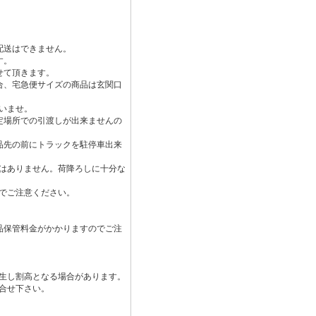
配送はできません。
す。
せて頂きます。
合、宅急便サイズの商品は玄関口
いませ。
定場所での引渡しが出来ませんの
品先の前にトラックを駐停車出来
はありません。荷降ろしに十分な
でご注意ください。
品保管料金がかかりますのでご注
生し割高となる場合があります。
合せ下さい。