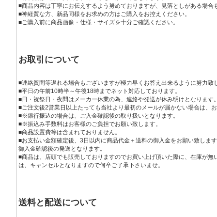
■商品内容は丁寧にお伝えするよう努めておりますが、見落としがある場合
■神経質な方、新品同様をお求めの方はご購入をお控えください。
■ご購入前に商品画像・仕様・サイズを十分ご確認ください。
お取引について
■連絡質問等遅れる場合もございますが極力早くお答え出来るように努力致
■平日の午前10時半～午後18時までネット対応しております。
■日・祝祭日・夜間はメーカー休業の為、連絡や発送が休み明けとなります
■ご注文後2営業日以上たっても当社より最初のメールが届かない場合は、
■※銀行振込の場合は、ご入金確認後の取り扱いとなります。
■※振込み手数料はお客様のご負担でお願い致します。
■商品設置費等は含まれておりません。
■お支払い金額確定後、3日以内に商品代金＋送料の御入金をお願い致しま
御入金確認後の発送となります。
■商品は、店頭でも販売しておりますのでお買い上げ頂いた際に、在庫が無
は、キャンセルとなりますので何卒ご了承下さいませ。
送料と配送について