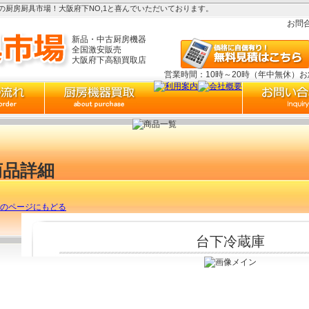
厨房厨具市場！大阪府下NO,1と喜んでいただいております。
お問
新品・中古厨房機器
全国激安販売
大阪府下高額買取店
営業時間：10時～20時（年中無休）
商品詳細
のページにもどる
台下冷蔵庫