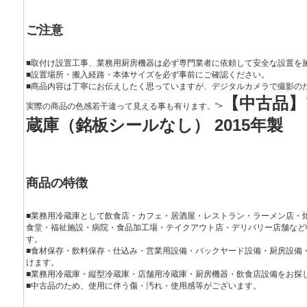
ご注意
■取付け設置工事、業務用厨房機器は必ず専門業者に依頼して安全な設置を
■設置場所・搬入経路・本体サイズを必ず事前にご確認ください。
■商品内容は丁寧にお伝えしたく思っていますが、デジタルカメラで撮影の
【中古品】
実際の商品の色感若干違って見える事も有ります。">
蔵庫（銘板シールなし） 2015年製
商品の特徴
■業務用冷蔵庫として飲食店・カフェ・居酒屋・レストラン・ラーメン店・
食堂・福祉施設・病院・食品加工場・テイクアウト店・デリバリー店舗など
す。
■食材保存・飲料保存・仕込み・営業用設備・バックヤード設備・厨房設備
けます。
■業務用冷蔵庫・縦型冷蔵庫・店舗用冷蔵庫・厨房機器・飲食店設備をお探
■中古品のため、使用に伴う傷・汚れ・使用感等がございます。