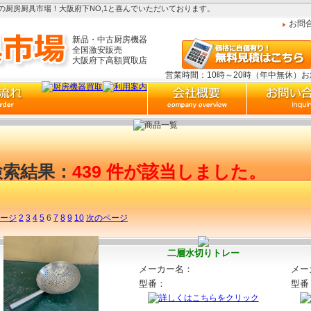
厨房厨具市場！大阪府下NO,1と喜んでいただいております。
お問
新品・中古厨房機器
全国激安販売
大阪府下高額買取店
営業時間：10時～20時（年中無休）
検索結果：
439 件が該当しました。
ージ
2
3
4
5
6
7
8
9
10
次のページ
二層水切りトレー
メーカー名：
メー
型番：
型番