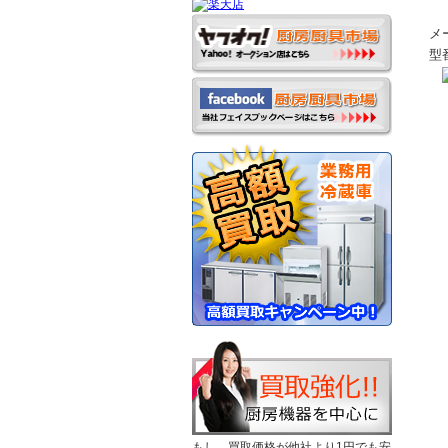
メ
型
もし、買取価格が他社より1円でも安