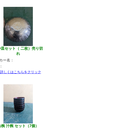
や皿セット（ 二枚）売り切
れ
カー名：
：
お椀 汁椀 セット（7個）