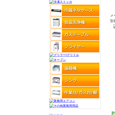
メ
型
計