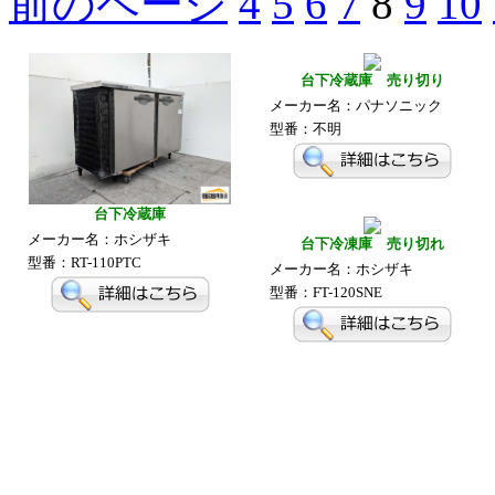
前のページ
4
5
6
7
8
9
10
台下冷蔵庫 売り切り
メーカー名：パナソニック
型番：不明
台下冷蔵庫
メーカー名：ホシザキ
台下冷凍庫 売り切れ
型番：RT-110PTC
メーカー名：ホシザキ
型番：FT-120SNE